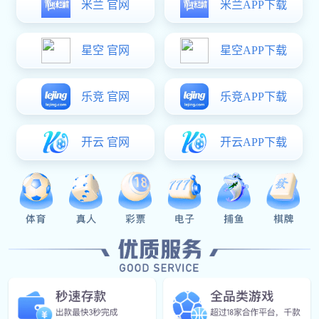
今日体彩足球开奖结果权威
查询最新比分赛果实时更新
2025-11-22
1
分享
本文旨在全面探讨今日“体彩足球开奖结果权威查询最新比分
赛果实时更新”这一主题。首先，我们将从整体上概括其意义
与作用；随后从四个维度：权威性、实时更新机制、用户查
询体验、数据应用价值，依次进行详细阐述；最后结合今日
具体案例对全文进行总结归纳。通过本文，读者将更清晰地
理解为何“体彩足球开奖结果”查询服务能够成为广大彩民、
赛事观察者的重要工具，它如何凭借准确、实时、用户友