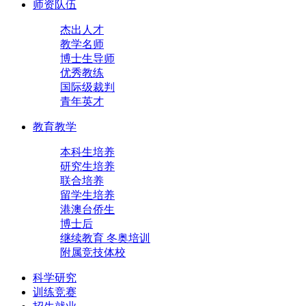
深度解析球探足球比分
负规律
2025-11-22
1
在当今数据化时代，足球早已不再只是场上球员与
层博弈。球探足球比分数据的出现，使得我们能够
历史与实时数据的深度解析，把握球队状态变化与战
足球比赛走势与胜负规律”展开研究，从数据结构解
方面进行详细阐述，力图让读者了解如何通过数据
思考，本文将揭示足球数据背后的逻辑与价值，帮
投注决策及球迷观赛提供数据化参考与科学依据。