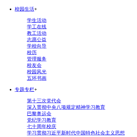
星空电竞app🧧【老兵推荐,财运滚滚】🧧是世界最
在线品牌之一,网页版登录入口,全站app下载,竞猜,电子
真人,体育,彩票,捕鱼,各种游戏等您来!
邮箱订阅
Subsc